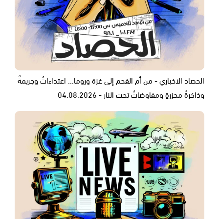
الحصاد الاخباري - من أم الفحم إلى غزة وروما... اعتداءاتٌ وجريمةٌ
وذاكرةُ مجزرةٍ ومفاوضاتٌ تحت النار - 04.08.2026