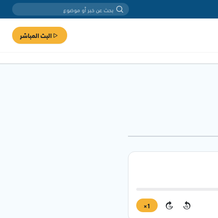
البث المباشر
1×
15
15