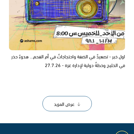
اول خبر - تصعيدٌ في الضفة واحتجاجاتٌ في أم الفحم… هدوءٌ حذر
في الخليج وخطةٌ دولية لإدارة غزة - 27.7.26
عرض المزيد