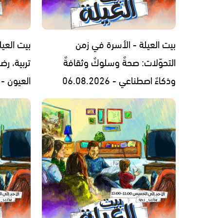
بيت العيلة - الأسرة في زمن
بيت العيل
التحوّلات: صحةٌ وسلوكٌ وثقافةٌ
تربية، رض
وذكاءٌ اصطناعي - 06.08.2026
العيون - 05.08.2026