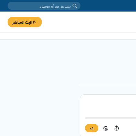
البث المباشر
1×
15
15