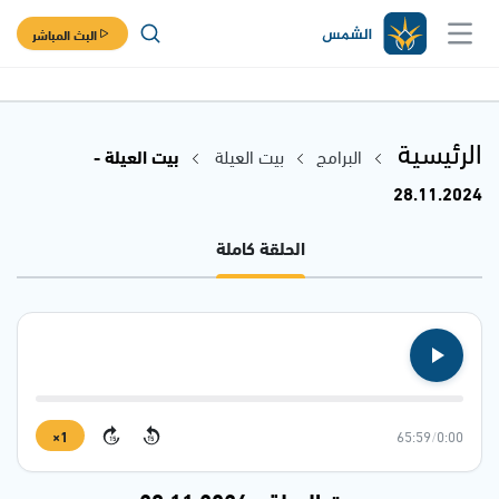
البث المباشر
الرئيسية
البرامج
بيت العيلة
بيت العيلة -
28.11.2024
الحلقة كاملة
1×
65:59
/
0:00
15
15