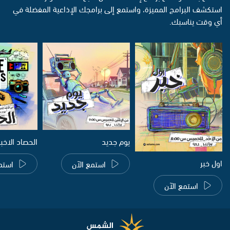
استكشف البرامج المميزة، واستمع إلى برامجك الإذاعية المفضلة في
أي وقت يناسبك.
يوم جديد
الحصاد الاخب
اول خبر
استمع الآن
استم
استمع الآن