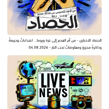
الحصاد الاخباري - من أم الفحم إلى غزة وروما... اعتداءاتٌ وجريمةٌ
وذاكرةُ مجزرةٍ ومفاوضاتٌ تحت النار - 04.08.2026