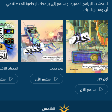
استكشف البرامج المميزة، واستمع إلى برامجك الإذاعية المفضلة في
أي وقت يناسبك.
يوم جديد
الحصاد الاخب
اول خبر
استمع الآن
استم
استمع الآن