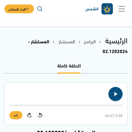
البث المباشر
الرئيسية
البرامج
المستشار
المستشار -
02.1202024
الحلقة كاملة
1×
46:07
/
0:00
15
15