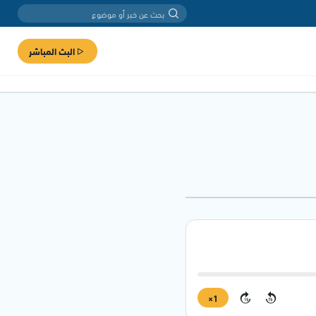
البث المباشر
1×
15
15