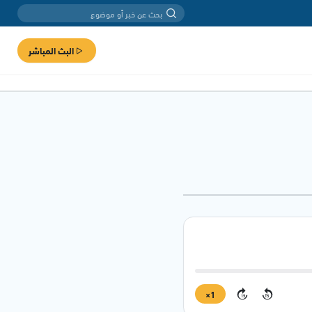
البث المباشر
1×
15
15