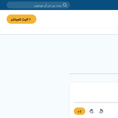
البث المباشر
1×
15
15