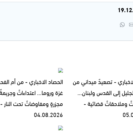
اخباري - تصعيدٌ ميداني من
الحصاد الاخباري - من أم الفح
جليل إلى القدس ولبنان...
غزة وروما... اعتداءاتٌ وجريمةٌ
تٌ وملاحقاتٌ قضائية -
مجزرةٍ ومفاوضاتٌ تحت النار -
04.08.2026
05.