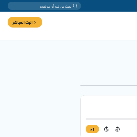
البث المباشر
1×
15
15