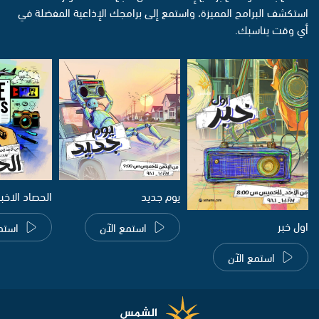
استكشف البرامج المميزة، واستمع إلى برامجك الإذاعية المفضلة في
أي وقت يناسبك.
يوم جديد
الحصاد الاخب
اول خبر
استمع الآن
استم
استمع الآن