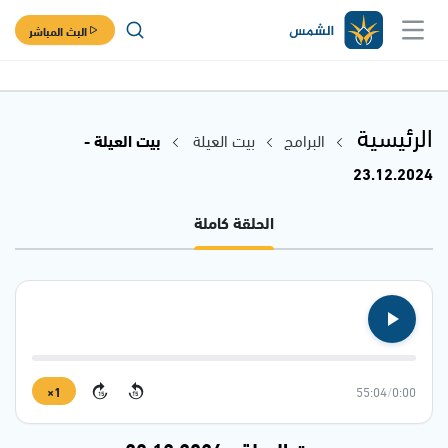
البث المباشر
الرئيسية
البرامج
بيت العيلة
بيت العيلة -
23.12.2024
الحلقة كاملة
1×
55:04
/
0:00
15
15