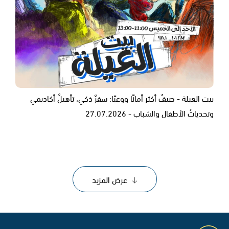
بيت العيلة - صيفٌ أكثر أمانًا ووعيًا: سفرٌ ذكي، تأهيلٌ أكاديمي
وتحدياتُ الأطفال والشباب - 27.07.2026
عرض المزيد