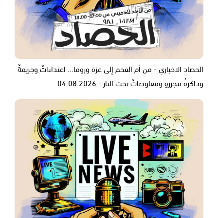
الحصاد الاخباري - من أم الفحم إلى غزة وروما... اعتداءاتٌ وجريمةٌ
وذاكرةُ مجزرةٍ ومفاوضاتٌ تحت النار - 04.08.2026