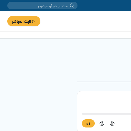
البث المباشر
1×
15
15