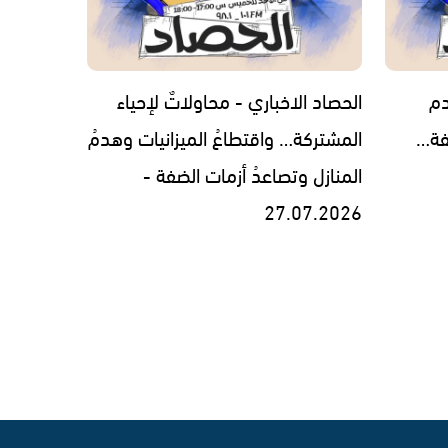
دم
الحصاد الاخباري - محاولاتٌ لإحياء
فة…
المشتركة… واقتطاعُ الميزانيات وهدمُ
المنازل وتصاعدُ أزمات الضفة -
27.07.2026