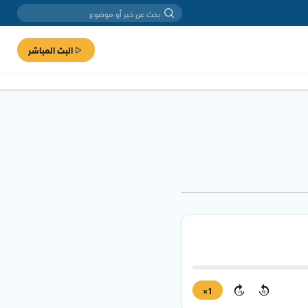
البث المباشر
1×
15
15