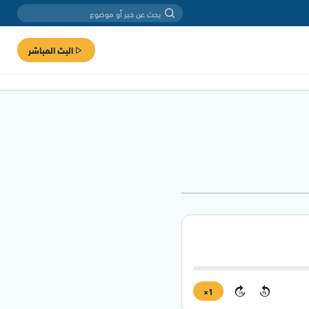
البث المباشر
1×
15
15