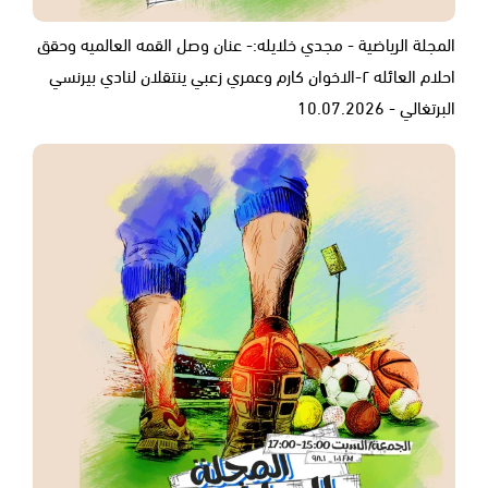
المجلة الرياضية - مجدي خلايله:- عنان وصل القمه العالميه وحقق
احلام العائله ٢-الاخوان كارم وعمري زعبي ينتقلان لنادي بيرنسي
البرتغالي - 10.07.2026