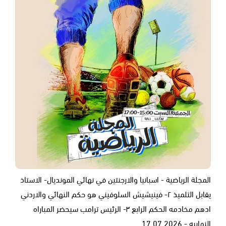
المجلة الرياضية - اسبانيا والارجنتين في نهائي المونديال- الاستاذ
يقابل التلميذ ٢- فينيشيش السلوفيني هو حكم النهائي والاردني
ادهم مخادمه الحكم الرابع ٣- الرئيس ترامب سيحضر المباراه
النهاييه - 17.07.2026