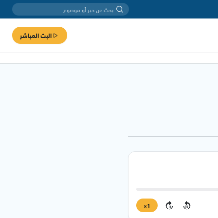
البث المباشر
1×
15
15