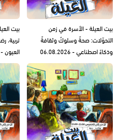
بيت العيلة - الأسرة في زمن
بيت العيل
التحوّلات: صحةٌ وسلوكٌ وثقافةٌ
تربية، رض
وذكاءٌ اصطناعي - 06.08.2026
العيون - 05.08.2026