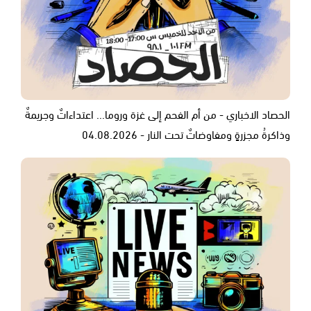
الحصاد الاخباري - من أم الفحم إلى غزة وروما... اعتداءاتٌ وجريمةٌ
وذاكرةُ مجزرةٍ ومفاوضاتٌ تحت النار - 04.08.2026