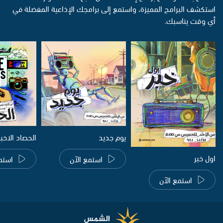
استكشف البرامج المميزة، واستمع إلى برامجك الإذاعية المفضلة في
أي وقت يناسبك.
يوم جديد
الحصاد الاخب
اول خبر
استمع الآن
استم
استمع الآن