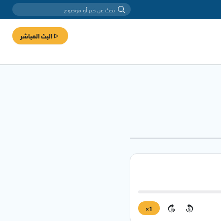
البث المباشر
1×
15
15