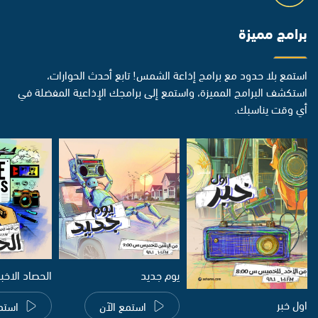
برامج مميزة
استمع بلا حدود مع برامج إذاعة الشمس! تابع أحدث الحوارات،
استكشف البرامج المميزة، واستمع إلى برامجك الإذاعية المفضلة في
أي وقت يناسبك.
يوم جديد
الحصاد الاخب
اول خبر
استمع الآن
استم