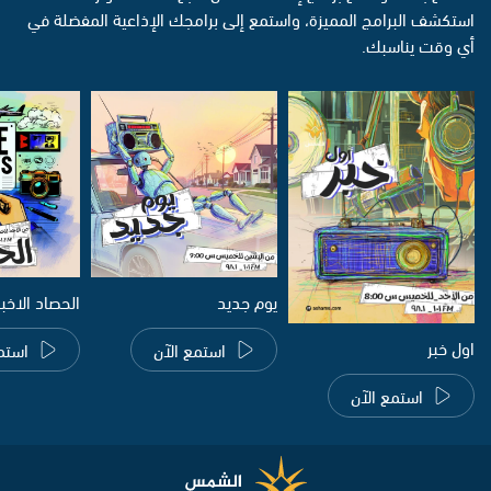
استكشف البرامج المميزة، واستمع إلى برامجك الإذاعية المفضلة في
أي وقت يناسبك.
يوم جديد
الحصاد الاخب
اول خبر
استمع الآن
استم
استمع الآن