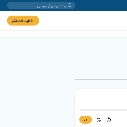
البث المباشر
1×
15
15