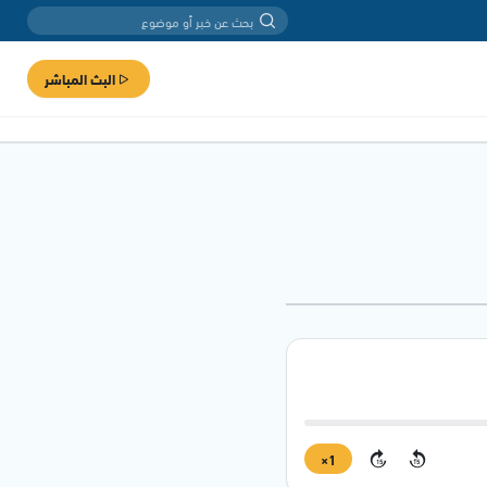
البث المباشر
1×
15
15