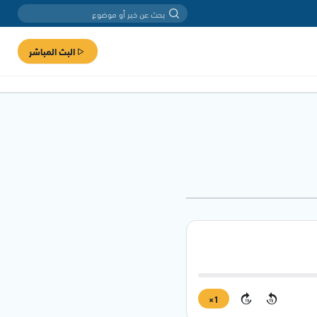
البث المباشر
1×
15
15