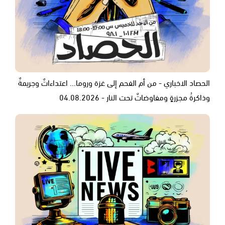
الحصاد الاخباري - من أم الفحم إلى غزة وروما... اعتداءاتٌ وجريمةٌ
وذاكرةُ مجزرةٍ ومفاوضاتٌ تحت النار - 04.08.2026