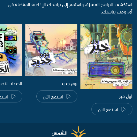
استكشف البرامج المميزة، واستمع إلى برامجك الإذاعية المفضلة في
أي وقت يناسبك.
يوم جديد
الحصاد الاخب
اول خبر
استمع الآن
استم
استمع الآن