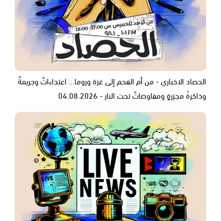
الحصاد الاخباري - من أم الفحم إلى غزة وروما... اعتداءاتٌ وجريمةٌ
وذاكرةُ مجزرةٍ ومفاوضاتٌ تحت النار - 04.08.2026