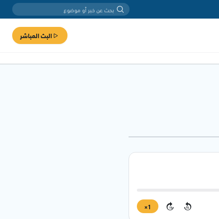
البث المباشر
1×
15
15