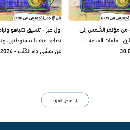
- من مؤتمر الشّمس إلى
اول خبر - تنسيق نتنياهو وترا
رق.. ملفات الساعة -
تصاعد عنف المستوطنين، وتح
30.
من تفشّي داء الكَلَب - 29.07.2026
عرض المزيد