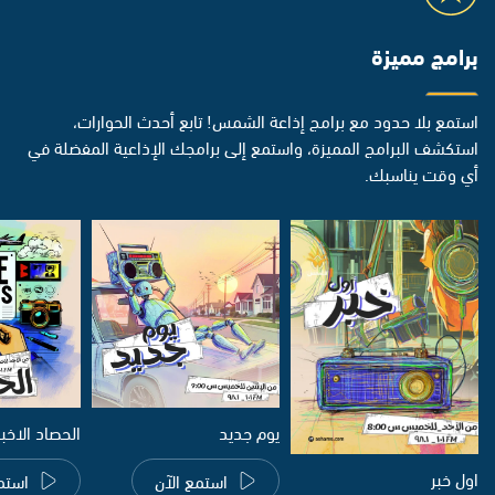
برامج مميزة
استمع بلا حدود مع برامج إذاعة الشمس! تابع أحدث الحوارات،
استكشف البرامج المميزة، واستمع إلى برامجك الإذاعية المفضلة في
أي وقت يناسبك.
يوم جديد
الحصاد الاخب
اول خبر
استمع الآن
استم