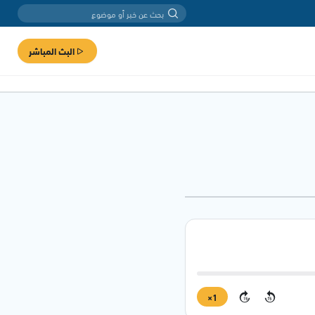
البث المباشر
1×
15
15