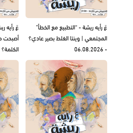
عَ رأيه ريشة - “التطبيع مع الخطأ”
عَ رأيه ر
المجتمعي | وينتا الغلط بصير عادي؟
أصبحت ح
- 06.08.2026
الكلمة؟ - 07.2026