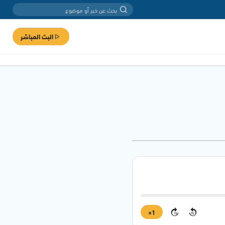
البث المباشر
1×
15
15