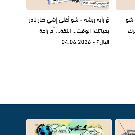
 شو
عَ رأيه ريشة - شو أغلى إشي صار نادر
ترك
بحياتك! الوقت… الثقة… أم راحة
البال؟ - 04.06.2026