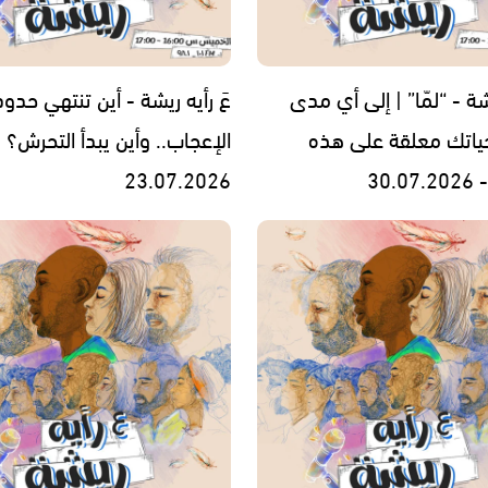
يشة - “لمّا” | إلى أي مدى
عَ رأيه ريشة - أين تنتهي حدود
ياتك معلقة على هذه
الإعجاب.. وأين يبدأ التحرش؟ -
30.
23.07.2026