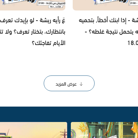
يشة - إذا ابنك أخطأ, بتحميه
عَ رأيه ريشة - لو بإيدك تعرف
يه يتحمل نتيجة غلطه؟ -
بانتظارك، بتختار تعرف؟ ولا ت
18.
الأيام تفاجئك؟
عرض المزيد