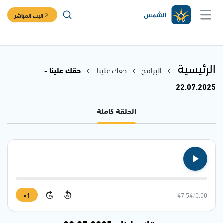
البث المباشر
الرئيسية
البرامج
حقك علينا
حقك علينا -
22.07.2025
الحلقة كاملة
1×
47:54
/
0:00
15
15