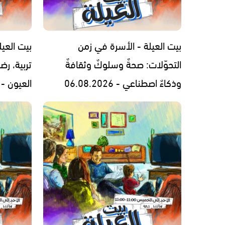
بيت العيلة - الأسرة في زمن
بيت العيل
التحوّلات: صحةٌ وسلوكٌ وثقافةٌ
تربية، رض
وذكاءٌ اصطناعي - 06.08.2026
العيون - 05.08.2026