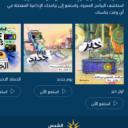
استكشف البرامج المميزة، واستمع إلى برامجك الإذاعية المفضلة في
أي وقت يناسبك.
يوم جديد
الحصاد الاخب
اول خبر
استمع الآن
استم
استمع الآن