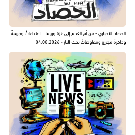
الحصاد الاخباري - من أم الفحم إلى غزة وروما... اعتداءاتٌ وجريمةٌ
وذاكرةُ مجزرةٍ ومفاوضاتٌ تحت النار - 04.08.2026