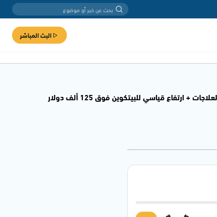
البث المباشر
يوم جديد - أوضاع مرضى السرطان في غزة تزداد سوءا مع النزوح وعدم توفر الأدوية والعلاجات + ارتفاع قياسي للبيتكوين فوق 125 ألف دولار