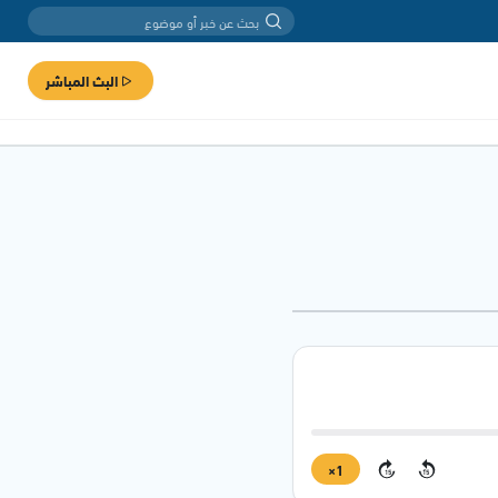
البث المباشر
1×
15
15