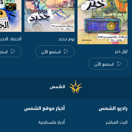
يوم جديد
الحصاد الاخب
اول خبر
استمع الآن
استم
استمع الآن
راديو الشمس
أخبار موقع الشمس
البث المباشر
أخبار فلسطينية