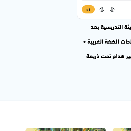
1×
15
15
ة التدريسية بعد
دات الضفة الغربية +
ير هداج تحت ذريعة