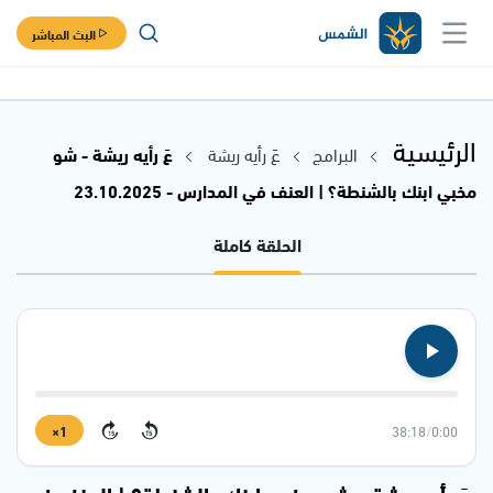
البث المباشر
الرئيسية
البرامج
عَ رأيه ريشة
عَ رأيه ريشة - شو
مخبي ابنك بالشنطة؟ | العنف في المدارس - 23.10.2025
الحلقة كاملة
1×
38:18
/
0:00
15
15