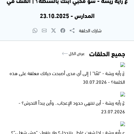
عَ رأيه ريشة - شو مخبي ابنك بالشنطة؟ | العنف في
المدارس - 23.10.2025
شارك الحلقة
جميع الحلقات
عرض الكل
عَ رأيه ريشة - “لمّا” | إلى أي مدى أصبحت حياتك معلقة على هذه
الكلمة؟ - 30.07.2026
عَ رأيه ريشة - أين تنتهي حدود الإعجاب.. وأين يبدأ التحرش؟ -
23.07.2026
ع رأيه ريشة - إذا شفت غلط.. بتتدخل؟ ولا بتقول: “مش شغلي”؟