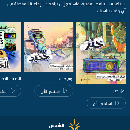
استكشف البرامج المميزة، واستمع إلى برامجك الإذاعية المفضلة في
أي وقت يناسبك.
يوم جديد
الحصاد الاخب
اول خبر
استمع الآن
استم
استمع الآن