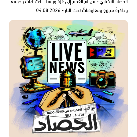
الحصاد الاخباري - من أم الفحم إلى غزة وروما... اعتداءاتٌ وجريمةٌ
وذاكرةُ مجزرةٍ ومفاوضاتٌ تحت النار - 04.08.2026