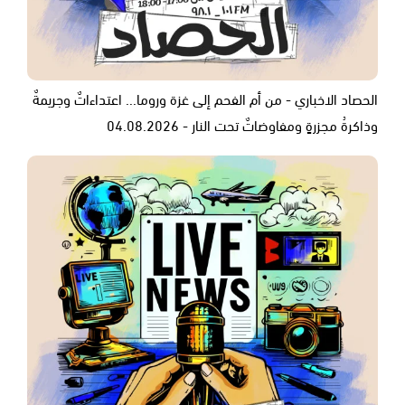
الحصاد الاخباري - من أم الفحم إلى غزة وروما... اعتداءاتٌ وجريمةٌ
وذاكرةُ مجزرةٍ ومفاوضاتٌ تحت النار - 04.08.2026