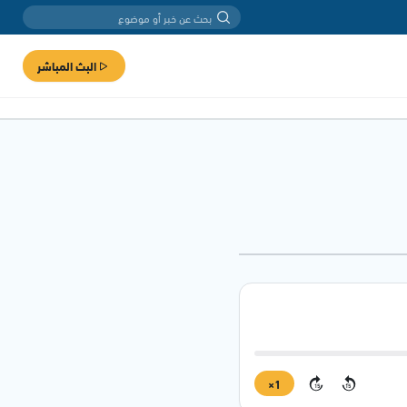
البث المباشر
1×
15
15