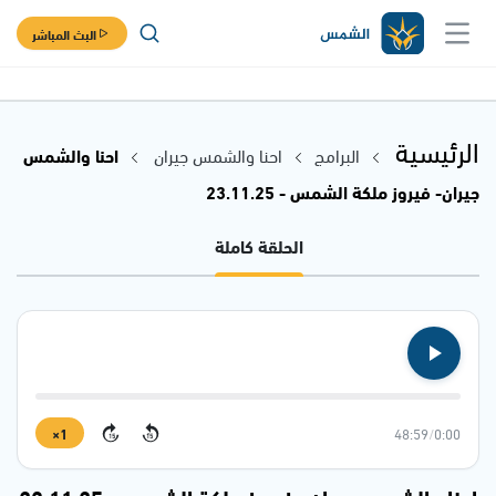
البث المباشر
الرئيسية
البرامج
احنا والشمس جيران
احنا والشمس
جيران- فيروز ملكة الشمس - 23.11.25
الحلقة كاملة
1×
48:59
/
0:00
15
15