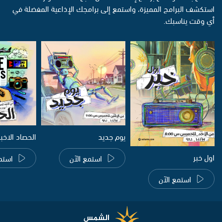
استكشف البرامج المميزة، واستمع إلى برامجك الإذاعية المفضلة في
أي وقت يناسبك.
يوم جديد
الحصاد الاخب
اول خبر
استمع الآن
استم
استمع الآن