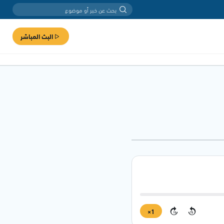
البث المباشر
1×
15
15