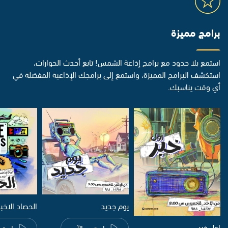
برامج مميزة
استمع بلا حدود مع برامج إذاعة الشمس! تابع أحدث الحوارات،
استكشف البرامج المميزة، واستمع إلى برامجك الإذاعية المفضلة في
أي وقت يناسبك.
يوم جديد
الحصاد الاخب
اول خبر
استمع الآن
استم